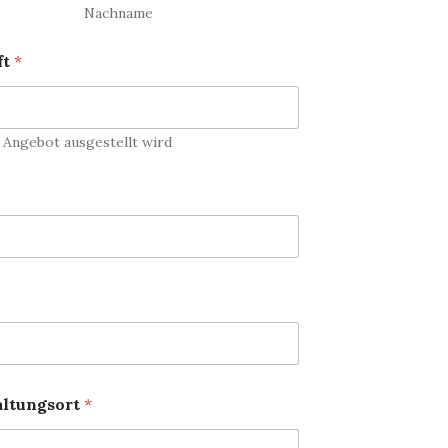
Nachname
ft
*
r Angebot ausgestellt wird
altungsort
*