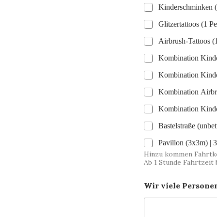
g
Pa
Hinzu kommen Fahrtkos
Ab 1 Stunde Fahrtzeit
Wir viele Persone