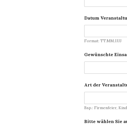
E
i
n
Datum Veranstalt
s
a
t
z
Format: TT.MM.JJJJ
z
e
i
Gewünschte Einsa
t
V
e
r
a
Art der Veranstal
n
s
t
a
l
Bsp.: Firmenfeier, Kin
t
u
Bitte wählen Sie 
n