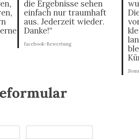
en,
die Ergebnisse sehen
wu
wen,
einfach nur traumhaft
Di
rn
aus. Jederzeit wieder.
vo
gerne
Danke!“
kl
la
facebook-Bewertung
ble
Kün
Somm
eformular