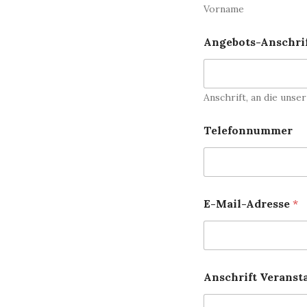
Vorname
Angebots-Anschri
Anschrift, an die unse
Telefonnummer
E-Mail-Adresse
*
N
Anschrift Veranst
a
m
e