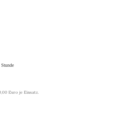
attoos (1 Person) | 110,00 € je Stunde
,00 Euro je Einsatz.