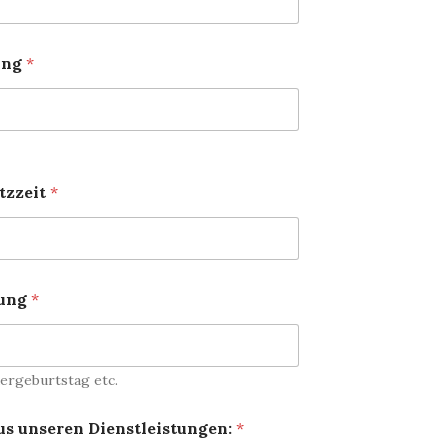
ung
*
tzzeit
*
tung
*
dergeburtstag etc.
aus unseren Dienstleistungen:
*